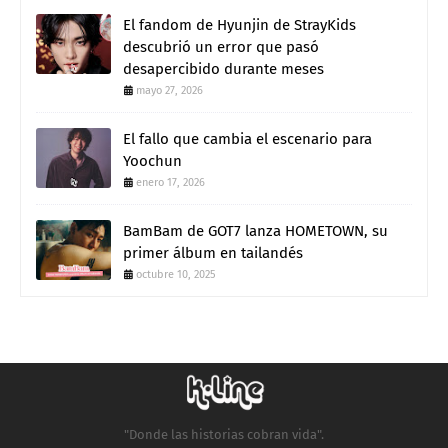
El fandom de Hyunjin de StrayKids
descubrió un error que pasó
desapercibido durante meses
mayo 27, 2026
El fallo que cambia el escenario para
Yoochun
enero 17, 2026
BamBam de GOT7 lanza HOMETOWN, su
primer álbum en tailandés
octubre 10, 2025
"Donde las historias cobran vida".