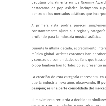
debutará oficialmente en los Grammy Awards
destacadas de pop asiático, incluyendo K-p
dentro de los mercados asiáticos que incorpor
A primera vista podría parecer simplem
constantemente ajusta sus reglas y categorí
profundo para la industria musical asiática.
Durante la última década, el crecimiento inte
música global. Artistas coreanos han encabez
y construido comunidades de fans que trascie
C-pop también han fortalecido su presencia int
La creación de esta categoría representa, en 
que la industria lleva años observando.
El po
pasajera; es una parte consolidada del mercad
El movimiento recuerda a decisiones similar
géneros con identidades y mercados propios