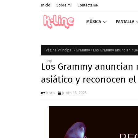
Inicio
Sobre mí
Contáctame
MÚSICA
PANTALLA
Página Principal
Grammy
Los Grammy anuncian nueva
pop
Los Grammy anuncian n
asiático y reconocen e
Karo
junio 16, 2026