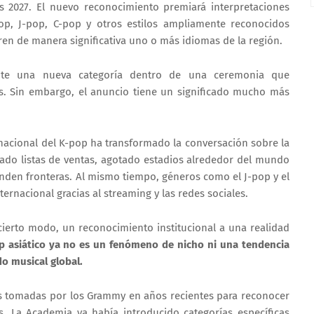
 2027. El nuevo reconocimiento premiará interpretaciones
op, J-pop, C-pop y otros estilos ampliamente reconocidos
en de manera significativa uno o más idiomas de la región.
ente una nueva categoría dentro de una ceremonia que
as. Sin embargo, el anuncio tiene un significado mucho más
rnacional del K-pop ha transformado la conversación sobre la
ado listas de ventas, agotado estadios alrededor del mundo
nden fronteras. Al mismo tiempo, géneros como el J-pop y el
ernacional gracias al streaming y las redes sociales.
cierto modo, un reconocimiento institucional a una realidad
p asiático ya no es un fenómeno de nicho ni una tendencia
o musical global.
es tomadas por los Grammy en años recientes para reconocer
. La Academia ya había introducido categorías específicas