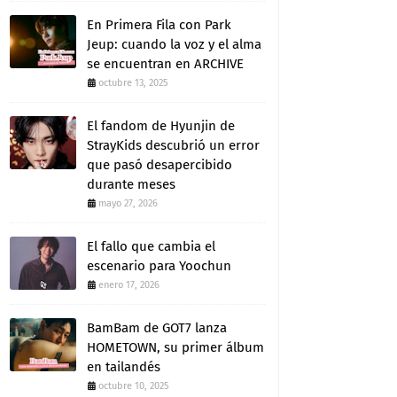
En Primera Fila con Park
Jeup: cuando la voz y el alma
se encuentran en ARCHIVE
octubre 13, 2025
El fandom de Hyunjin de
StrayKids descubrió un error
que pasó desapercibido
durante meses
mayo 27, 2026
El fallo que cambia el
escenario para Yoochun
enero 17, 2026
BamBam de GOT7 lanza
HOMETOWN, su primer álbum
en tailandés
octubre 10, 2025