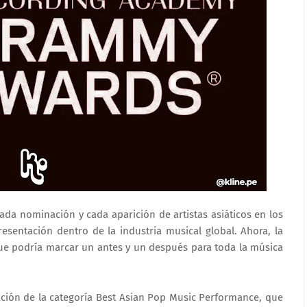
ada nominación y cada aparición de artistas asiáticos en los
entación dentro de la industria musical global. Ahora, la
e podría marcar un antes y un después para toda la música
eación de la categoría Best Asian Pop Music Performance, que