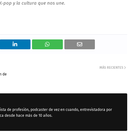
K-pop y la cultura que nos une.
MÁS RECIENTES
n de
ista de profesión, podcaster de vez en cuando, entrevistadora por
ica desde hace más de 10 años.