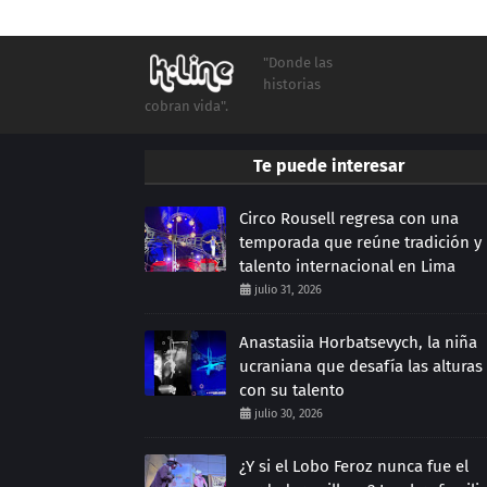
"Donde las
historias
cobran vida".
Te puede interesar
Circo Rousell regresa con una
temporada que reúne tradición y
talento internacional en Lima
julio 31, 2026
Anastasiia Horbatsevych, la niña
ucraniana que desafía las alturas
con su talento
julio 30, 2026
¿Y si el Lobo Feroz nunca fue el