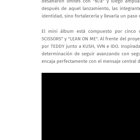
desafiaron límites con "N/a" y luego amplia
después de aquel lanzamiento, las integra
identidad, sino fortalecerla y llevarla un paso 
El mini álbum está compuesto por cinco ca
SCISSORS" y "LEAN ON ME". Al frente del proy
por TEDDY junto a KUSH, VVN e IDO. Inspirada
determinación de seguir avanzando con segu
encaja perfectamente con el mensaje central 