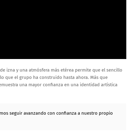
 de izna y una atmósfera más etérea permite que el sencillo
lo que el grupo ha construido hasta ahora. Más que
muestra una mayor confianza en una identidad artística
remos seguir avanzando con confianza a nuestro propio