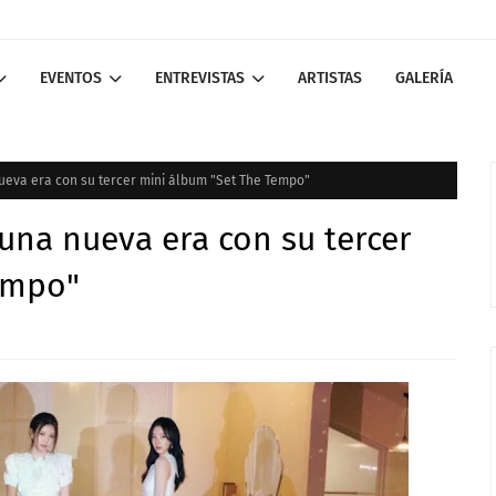
EVENTOS
ENTREVISTAS
ARTISTAS
GALERÍA
nueva era con su tercer mini álbum "Set The Tempo"
 una nueva era con su tercer
empo"