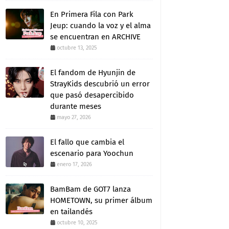
En Primera Fila con Park
Jeup: cuando la voz y el alma
se encuentran en ARCHIVE
octubre 13, 2025
El fandom de Hyunjin de
StrayKids descubrió un error
que pasó desapercibido
durante meses
mayo 27, 2026
El fallo que cambia el
escenario para Yoochun
enero 17, 2026
BamBam de GOT7 lanza
HOMETOWN, su primer álbum
en tailandés
octubre 10, 2025