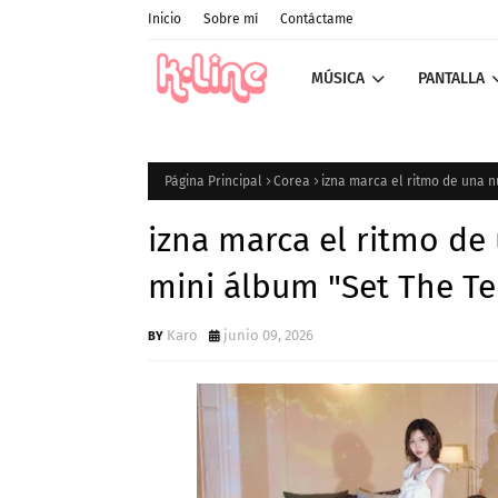
Inicio
Sobre mí
Contáctame
MÚSICA
PANTALLA
Página Principal
Corea
izna marca el ritmo de una 
izna marca el ritmo de
mini álbum "Set The T
Karo
junio 09, 2026