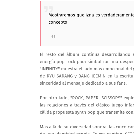
Mostraremos que izna es verdaderamente 
concepto
El resto del álbum continúa desarrollando e
energía pop rock para simbolizar una desped
"INFINITY" muestra el lado más emocional del 
de RYU SARANG y BANG JEEMIN en la escritura
sinceridad al mensaje dedicado a sus fans.
Por otro lado, "ROCK, PAPER, SCISSORS" explo
las relaciones a través del clásico juego inf
cálida propuesta synth pop que transmite co
Más allá de su diversidad sonora, las cinco c
de una identidad propia. En ese sentido, SE