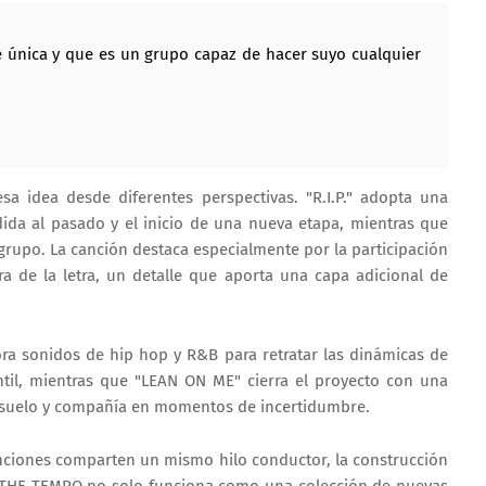
única y que es un grupo capaz de hacer suyo cualquier
sa idea desde diferentes perspectivas. "R.I.P." adopta una
ida al pasado y el inicio de una nueva etapa, mientras que
grupo. La canción destaca especialmente por la participación
 de la letra, un detalle que aporta una capa adicional de
ra sonidos de hip hop y R&B para retratar las dinámicas de
antil, mientras que "LEAN ON ME" cierra el proyecto con una
nsuelo y compañía en momentos de incertidumbre.
anciones comparten un mismo hilo conductor, la construcción
T THE TEMPO no solo funciona como una colección de nuevas