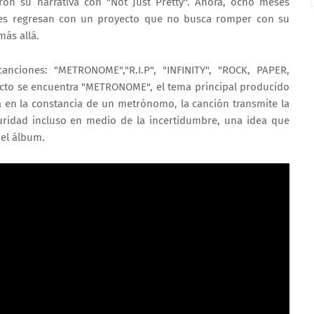
ron su narrativa con "Not Just Pretty". Ahora, ocho meses
ntes regresan con un proyecto que no busca romper con su
más allá.
nciones: "METRONOME","R.I.P", "INFINITY", "ROCK, PAPER,
ecto se encuentra "METRONOME", el tema principal producido
 en la constancia de un metrónomo, la canción transmite la
ridad incluso en medio de la incertidumbre, una idea que
del álbum.