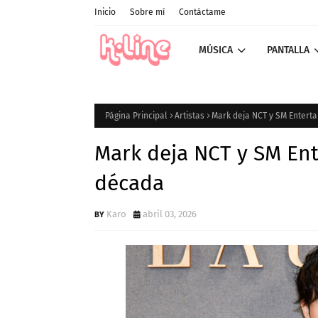
Inicio
Sobre mí
Contáctame
MÚSICA
PANTALLA
Página Principal
Artistas
Mark deja NCT y SM Enterta
Mark deja NCT y SM Ent
década
Karo
abril 03, 2026