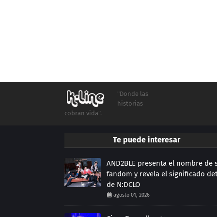
"Donde las
historias
cobran vida".
Te puede interesar
AND2BLE presenta el nombre de 
fandom y revela el significado de
de N:DCLO
agosto 01, 2026