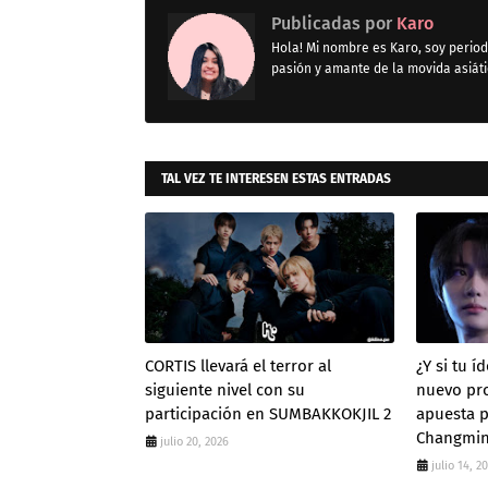
Publicadas por
Karo
Hola! Mi nombre es Karo, soy period
pasión y amante de la movida asiát
TAL VEZ TE INTERESEN ESTAS ENTRADAS
CORTIS llevará el terror al
¿Y si tu í
siguiente nivel con su
nuevo pr
participación en SUMBAKKOKJIL 2
apuesta p
Changmin
julio 20, 2026
julio 14, 2