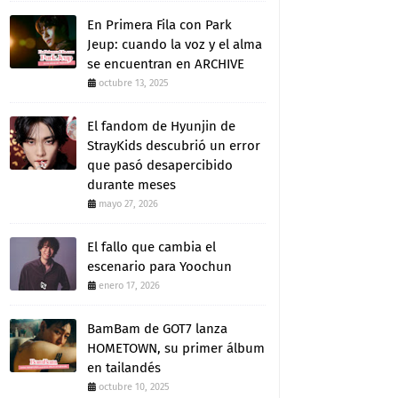
En Primera Fila con Park
Jeup: cuando la voz y el alma
se encuentran en ARCHIVE
octubre 13, 2025
El fandom de Hyunjin de
StrayKids descubrió un error
que pasó desapercibido
durante meses
mayo 27, 2026
El fallo que cambia el
escenario para Yoochun
enero 17, 2026
BamBam de GOT7 lanza
HOMETOWN, su primer álbum
en tailandés
octubre 10, 2025