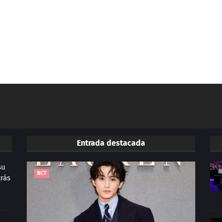
Entrada destacada
su
NCT
trás