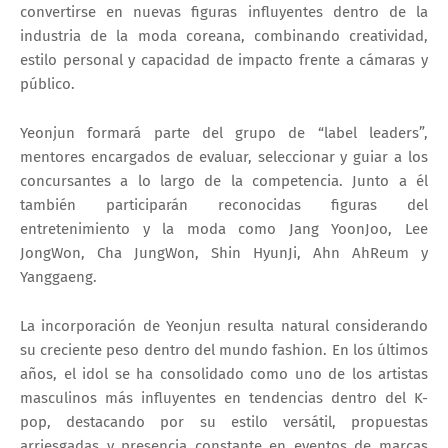
convertirse en nuevas figuras influyentes dentro de la
industria de la moda coreana, combinando creatividad,
estilo personal y capacidad de impacto frente a cámaras y
público.
Yeonjun formará parte del grupo de “label leaders”,
mentores encargados de evaluar, seleccionar y guiar a los
concursantes a lo largo de la competencia. Junto a él
también participarán reconocidas figuras del
entretenimiento y la moda como
Jang YoonJoo
,
Lee
JongWon
,
Cha JungWon
,
Shin HyunJi
,
Ahn AhReum
y
Yanggaeng
.
La incorporación de Yeonjun resulta natural considerando
su creciente peso dentro del mundo fashion. En los últimos
años, el idol se ha consolidado como uno de los artistas
masculinos más influyentes en tendencias dentro del K-
pop, destacando por su estilo versátil, propuestas
arriesgadas y presencia constante en eventos de marcas