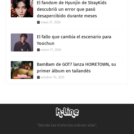
El fandom de Hyunjin de StrayKids
descubrió un error que pasó
desapercibido durante meses
mayo 27, 2026
El fallo que cambia el escenario para
Yoochun
enero 17, 2026
BamBam de GOT7 lanza HOMETOWN, su
primer álbum en tailandés
octubre 10, 2025
"Donde las historias cobran vida".