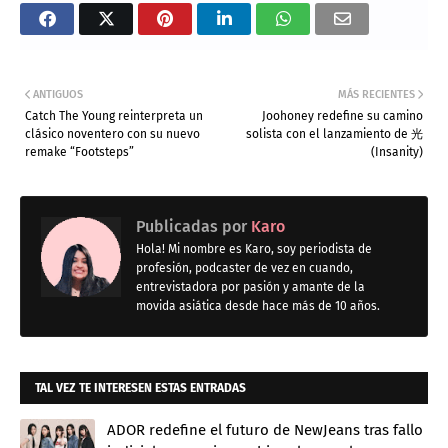
ANTIGUOS
MÁS RECIENTES
Catch The Young reinterpreta un
Joohoney redefine su camino
clásico noventero con su nuevo
solista con el lanzamiento de 光
remake “Footsteps”
(Insanity)
Publicadas por
Karo
Hola! Mi nombre es Karo, soy periodista de
profesión, podcaster de vez en cuando,
entrevistadora por pasión y amante de la
movida asiática desde hace más de 10 años.
TAL VEZ TE INTERESEN ESTAS ENTRADAS
ADOR redefine el futuro de NewJeans tras fallo