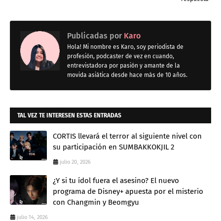
Publicadas por
Karo
Hola! Mi nombre es Karo, soy periodista de
profesión, podcaster de vez en cuando,
entrevistadora por pasión y amante de la
movida asiática desde hace más de 10 años.
TAL VEZ TE INTERESEN ESTAS ENTRADAS
CORTIS llevará el terror al siguiente nivel con
su participación en SUMBAKKOKJIL 2
julio 20, 2026
¿Y si tu ídol fuera el asesino? El nuevo
programa de Disney+ apuesta por el misterio
con Changmin y Beomgyu
julio 14, 2026