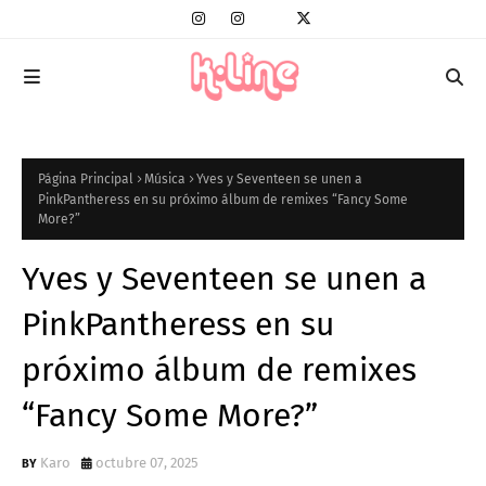
Página Principal
Música
Yves y Seventeen se unen a
PinkPantheress en su próximo álbum de remixes “Fancy Some
More?”
Yves y Seventeen se unen a
PinkPantheress en su
próximo álbum de remixes
“Fancy Some More?”
Karo
octubre 07, 2025