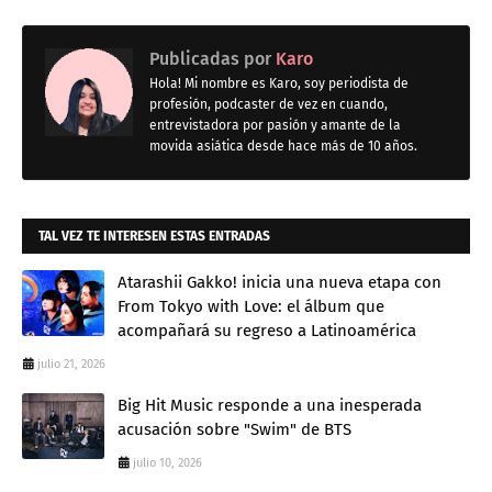
Publicadas por
Karo
Hola! Mi nombre es Karo, soy periodista de
profesión, podcaster de vez en cuando,
entrevistadora por pasión y amante de la
movida asiática desde hace más de 10 años.
TAL VEZ TE INTERESEN ESTAS ENTRADAS
Atarashii Gakko! inicia una nueva etapa con
From Tokyo with Love: el álbum que
acompañará su regreso a Latinoamérica
julio 21, 2026
Big Hit Music responde a una inesperada
acusación sobre "Swim" de BTS
julio 10, 2026