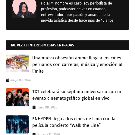
Hola! Mi nombre es Karo, soy periodista de
profesión, podcaster de vez en cuando,
entrevistadora por pasión y amante de la
movida asiática desde hace más de 10 años.
TAL VEZ TE INTERESEN ESTAS ENTRADAS
Una nueva obsesión anime llega a los cines
peruanos con carreras, música y emoción al
límite
mayo 08, 2026
TXT celebrará su séptimo aniversario con un
evento cinematográfico global en vivo
mayo 08, 2026
ENHYPEN llega a los cines de Lima con la
película concierto “Walk the Line”
febrero 23, 2026