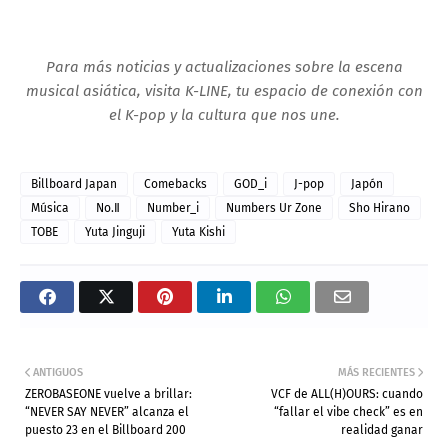
Para más noticias y actualizaciones sobre la escena
musical asiática, visita K-LINE, tu espacio de conexión con
el K-pop y la cultura que nos une.
Billboard Japan
Comebacks
GOD_i
J-pop
Japón
Música
No.Ⅱ
Number_i
Numbers Ur Zone
Sho Hirano
TOBE
Yuta Jinguji
Yuta Kishi
ANTIGUOS
MÁS RECIENTES
ZEROBASEONE vuelve a brillar:
VCF de ALL(H)OURS: cuando
“NEVER SAY NEVER” alcanza el
“fallar el vibe check” es en
puesto 23 en el Billboard 200
realidad ganar