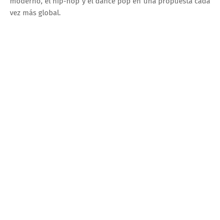
moderno, el hip-hop y el dance pop en una propuesta cada
vez más global.