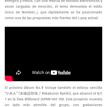
enérgico y fresco. Con una mezcla de sonidos electrónicos y
voces cargadas de emoción, el tema demuestra el estilo
único de Number_i, que rápidamente se ha posicionado
como una de las propuestas más fuertes del J-pop actual.
El próximo álbum
No.Ⅱ
incluye también el exitoso sencillo
“U.M.A.” (未確認領域 / Mikakunin Ryōiki)
, que alcanzó el N.º
1 en la lista Billboard JAPAN Hot 100. Este proyecto muestra
un lado más atrevido del grupo, con grabaciones