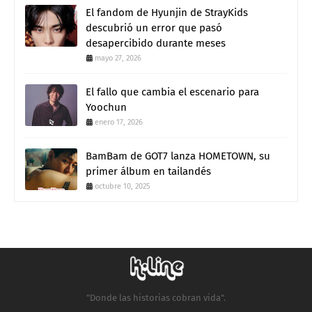
El fandom de Hyunjin de StrayKids
descubrió un error que pasó
desapercibido durante meses
mayo 27, 2026
El fallo que cambia el escenario para
Yoochun
enero 17, 2026
BamBam de GOT7 lanza HOMETOWN, su
primer álbum en tailandés
octubre 10, 2025
"Donde las historias cobran vida".