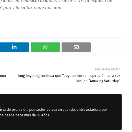
 la escena musical asiática, visita
K-LINE
, tu espacio de
K-pop y la cultura que nos une.
MÁS RECIENTES
como
Jung Jinyoung confiesa que Taeyeon fue su inspiración para ser
idol en “Amazing Saturday”
ista de profesión, podcaster de vez en cuando, entrevistadora por
ica desde hace más de 10 años.