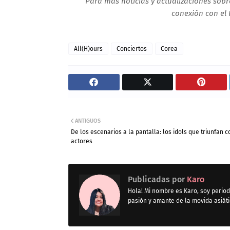
Para más noticias y actualizaciones sobre
conexión con el 
All(H)ours
Conciertos
Corea
ANTIGUOS
De los escenarios a la pantalla: los idols que triunfan 
actores
Publicadas por
Karo
Hola! Mi nombre es Karo, soy period
pasión y amante de la movida asiát