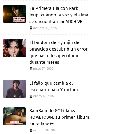
En Primera Fila con Park
Jeup: cuando la voz y el alma
se encuentran en ARCHIVE
octubre 13, 2025
El fandom de Hyunjin de
StrayKids descubrió un error
que pasó desapercibido
durante meses
mayo 27, 2026
El fallo que cambia el
escenario para Yoochun
enero 17, 2026
BamBam de GOT7 lanza
HOMETOWN, su primer álbum
en tailandés
octubre 10, 2025