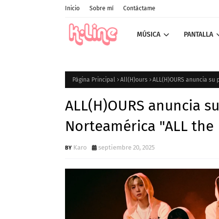
Inicio
Sobre mí
Contáctame
MÚSICA
PANTALLA
Página Principal
All(H)ours
ALL(H)OURS anuncia su p
ALL(H)OURS anuncia su
Norteamérica "ALL the
Karo
septiembre 20, 2025